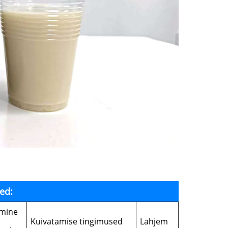
ed:
mine
Kuivatamise tingimused
Lahjem