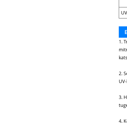
UV
E
1. 
mit
kat
2. 
UV-
3. 
tug
4. K