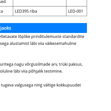
sed
ta
LED395 riba
LED-001
 jaoks
võetavate lõplike prinditulemuste standardite
ega alustamist läbi viia väikesemahuline
guritega nagu võrgusilmade arv, trüki paksus,
uline läbi viia põhjalik testimine.
 tugeva valgusega ning vältige kokkupuudet