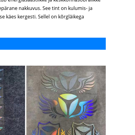
repärane nakkuvus. See tint on kulumis- ja
e käes kergesti. Sellel on kõrgläikega