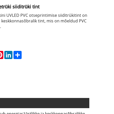
rüki siiditrüki tint
xini UVLED PVC otseprintimise siiditrükitint on
ja keskkonnasõbralik tint, mis on mõeldud PVC
.
atsApp
Pinterest
LinkedIn
Share
akub energiasäästlikke ja keskkonnasõbralikke