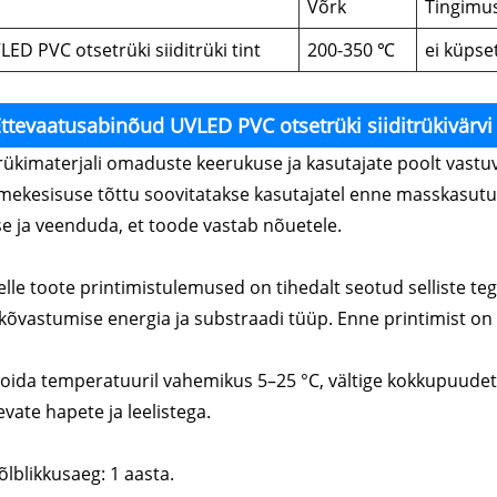
Võrk
Tingimu
LED PVC otsetrüki siiditrüki tint
200-350 ℃
ei küpse
ttevaatusabinõud UVLED PVC otsetrüki siiditrükivärvi
Trükimaterjali omaduste keerukuse ja kasutajate poolt vastu
mekesisuse tõttu soovitatakse kasutajatel enne masskasutus
se ja veenduda, et toode vastab nõuetele.
Selle toote printimistulemused on tihedalt seotud selliste te
kõvastumise energia ja substraadi tüüp. Enne printimist on ol
Hoida temperatuuril vahemikus 5–25 °C, vältige kokkupuudet
evate hapete ja leelistega.
õlblikkusaeg: 1 aasta.