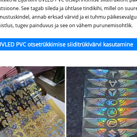
ktsioone. See tagab sileda ja ühtlase tindikihi, millel on suu
imustuskindel, annab erksad värvid ja ei tuhmu päikesevalgus
mistlus, tugev painduvus ja see on vähem purunemisohtlik.
VLED PVC otsetrükkimise siiditrükivärvi kasutamine