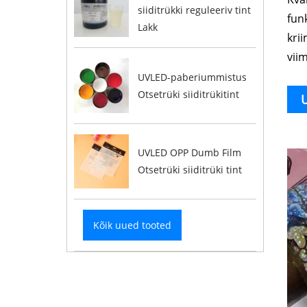
siiditrükki reguleeriv tint
fun
Lakk
kri
vii
UVLED-paberiummistus
Otsetrüki siiditrükitint
U
UVLED OPP Dumb Film
Otsetrüki siiditrüki tint
Kõik uued tooted