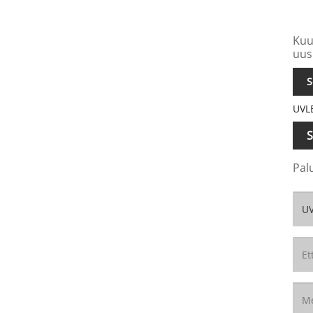
Kuu
uus
S
UVLE
S
Pal