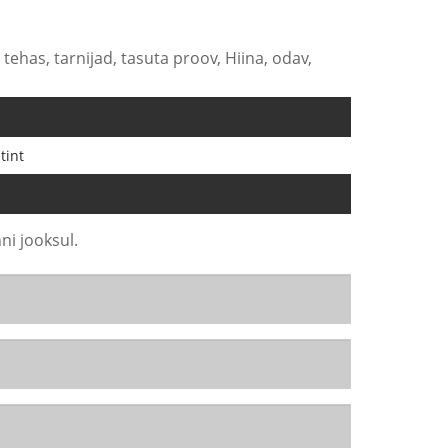
tehas, tarnijad, tasuta proov, Hiina, odav,
tint
ni jooksul.