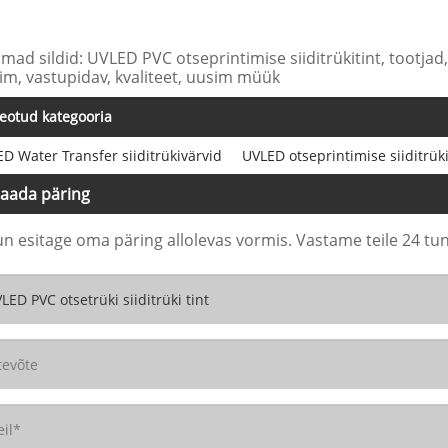
mad sildid: UVLED PVC otseprintimise siiditrükitint, tootjad, 
im, vastupidav, kvaliteet, uusim müük
eotud kategooria
D Water Transfer siiditrükivärvid
UVLED otseprintimise siiditrüki
aada päring
un esitage oma päring allolevas vormis. Vastame teile 24 tun