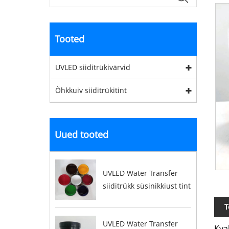
Tooted
UVLED siiditrükivärvid
Õhkkuiv siiditrükitint
Uued tooted
UVLED Water Transfer
siiditrükk süsinikkiust tint
T
UVLED Water Transfer
Kva