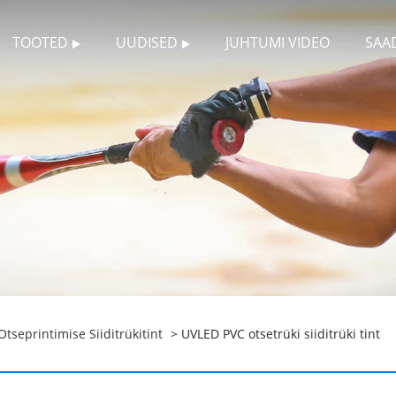
TOOTED
UUDISED
JUHTUMI VIDEO
SAA
tseprintimise Siiditrükitint
> UVLED PVC otsetrüki siiditrüki tint