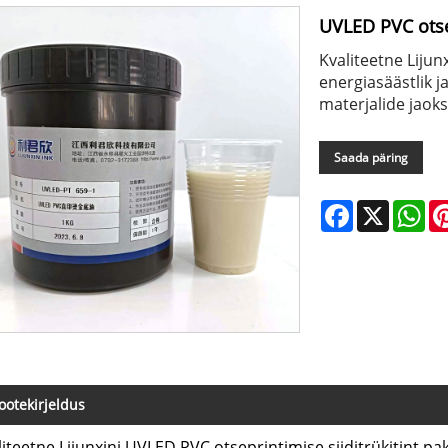
UVLED PVC otset
Kvaliteetne Lijun
energiasäästlik 
materjalide jaoks
Saada päring
Facebook
X
Wh
ootekirjeldus
liteetne Lijunxini UVLED PVC otseprintimise siiditrükitint p