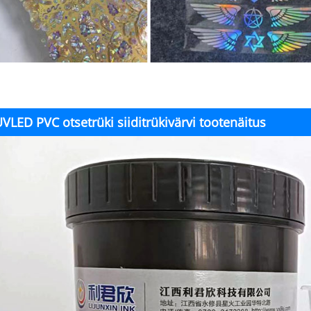
VLED PVC otsetrüki siiditrükivärvi tootenäitus