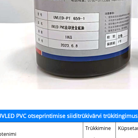
VLED PVC otseprintimise siiditrükivärvi trükitingimus
Trükkimine
Küpseta
otenimi