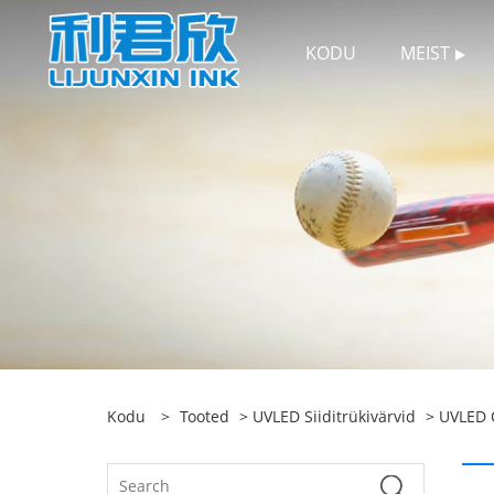
KODU
MEIST
Kodu
>
Tooted
>
UVLED Siiditrükivärvid
>
UVLED O