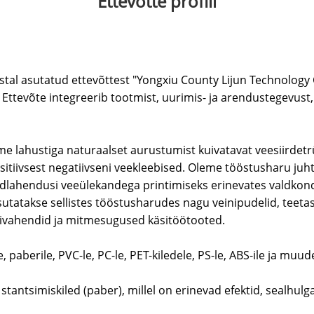
Ettevõtte profiil
tal asutatud ettevõttest "Yongxiu County Lijun Technology C
a. Ettevõte integreerib tootmist, uurimis- ja arendustegevu
me lahustiga naturaalset aurustumist kuivatavat veesiirdetrü
sitiivsest negatiivseni veekleebised. Oleme tööstusharu juhti
üldlahendusi veeülekandega printimiseks erinevates valdko
asutatakse sellistes tööstusharudes nagu veinipudelid, teetass
rdivahendid ja mitmesugused käsitöötooted.
e, paberile, PVC-le, PC-le, PET-kiledele, PS-le, ABS-ile ja muud
ntsimiskiled (paber), millel on erinevad efektid, sealhulgas