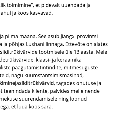
tlik toimimine", et pidevalt uuendada ja
rahul ja koos kasvavad.
ja piima maana. See asub Jiangxi provintsi
a ja põhjas Lushani linnaga. Ettevõte on alates
iiditrükivärvide tootmisele üle 13 aasta. Meie
trükivärvide, klaasi- ja keraamika
riliste paagutamistintindite, mitmesuguste
ooteid, nagu kuumstantsimismasinad,
kimine
ja
siiditrükivärvid
, tagades ohutuse ja
t teenindada kliente, pälvides meile nende
võimekuse suurendamisele ning loonud
ga, et luua koos sära.