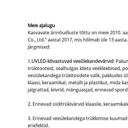
Meie ajalugu
Kasvavate ärinõudluste tõttu on meie 2010. aas
Co., Ltd." aastal 2017, mis hõlmab üle 13 aast
järgmised:
1.
UV
LED-kõvastuvad veeülekandevärvid
: Paku
trükitooteid, sealhulgas kileta veekleebised, po
vesiülekandega trükitoodete valik, pakkudes 
klaasi, keraamikat, metalli ja plastikut, mida k
jalgrattad, kiivrid, mänguasjad, erinevad spo
2. Erinevad siiditrükivärvid klaasile, keraamikal
3. Erinevad veeülekandega trükkimise kuumad sta
eriefektid.