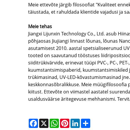
Meie ettevõte järgib filosoofiat "Kvaliteet enne
täiustada, et rahuldada klientide vajadusi ja 
Meie tehas
Jiangxi Lijunxin Technology Co., Ltd. asub Hii
põhjaosas Jiujiangi linnast lõunas, lõunas Nan
asutamisest 2010. aastal spetsialiseerunud UVL
tooted on saavutanud tööstuses liidripositsio
siiditrükivärvide, erinevat tüüpi PVC-, PC-, PE
kuumstantsimispaberid, kuumstantsimiskiled j
trükimasinad, UV-LED-kõvastumismasinad jne. 
keskkonnasõbralikkuse. Meie müügifilosoofia põ
kiitust. Ettevõte on viimastel aastatel suur
usaldusväärse äritegevuse mehhanismi. Tervita
Facebook
X
WhatsApp
Pinterest
LinkedIn
Share