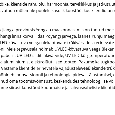
kõike, klientide rahulolu, harmoonia, terviklikkus ja jätkusuu
saavutada mõlemale poolele kasulik koostöö, kus kliendid on 
nas Jiangxi provintsis Yongxiu maakonnas, mis on tuntud mee 
changi linna kõrval, idas Poyangi järvega, läänes Yunju mäeg
ED-kõvastuva veega ülekantavate trükivärvide ja erinevate s
oni. Meie tegevusala hõlmab UVLED-kõvastuva veega ülekande
T-, paberi-, UV-LED-siiditrükivärvide, UV-LED-kõrgtemperatuu
a alumiiniumist elektrolüütilised tooted. Pakume ka tugit
Vastame klientide erinevatele vajadustele
veeülekande trük
hineb innovatsioonil ja tehnoloogia pideval täiustamisel, e
endanud oma tootmisvõimsust, keskendudes tehnoloogilise 
me siirast koostööd kodumaiste ja rahvusvaheliste klientide