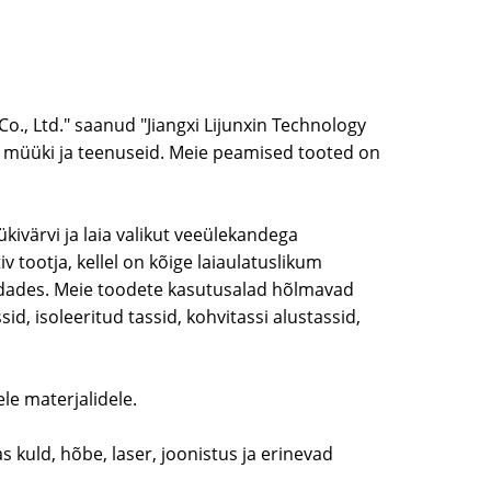
o., Ltd." saanud "Jiangxi Lijunxin Technology
st, müüki ja teenuseid. Meie peamised tooted on
kivärvi ja laia valikut veeülekandega
v tootja, kellel on kõige laiaulatuslikum
ndades. Meie toodete kasutusalad hõlmavad
id, isoleeritud tassid, kohvitassi alustassid,
ele materjalidele.
 kuld, hõbe, laser, joonistus ja erinevad