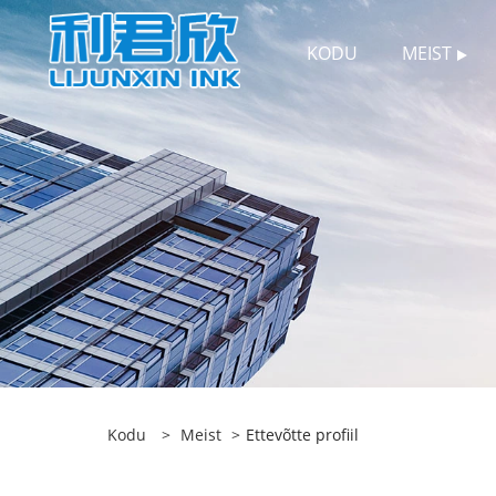
KODU
MEIST
Kodu
>
Meist
>
Ettevõtte profiil