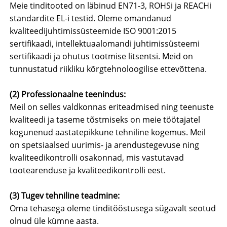
Meie tinditooted on läbinud EN71-3, ROHSi ja REACHi
standardite EL-i testid. Oleme omandanud
kvaliteedijuhtimissüsteemide ISO 9001:2015
sertifikaadi, intellektuaalomandi juhtimissüsteemi
sertifikaadi ja ohutus tootmise litsentsi. Meid on
tunnustatud riikliku kõrgtehnoloogilise ettevõttena.
(2) Professionaalne teenindus:
Meil on selles valdkonnas eriteadmised ning teenuste
kvaliteedi ja taseme tõstmiseks on meie töötajatel
kogunenud aastatepikkune tehniline kogemus. Meil
on spetsiaalsed uurimis- ja arendustegevuse ning
kvaliteedikontrolli osakonnad, mis vastutavad
tootearenduse ja kvaliteedikontrolli eest.
(3) Tugev tehniline teadmine:
Oma tehasega oleme tinditööstusega sügavalt seotud
olnud üle kümne aasta.