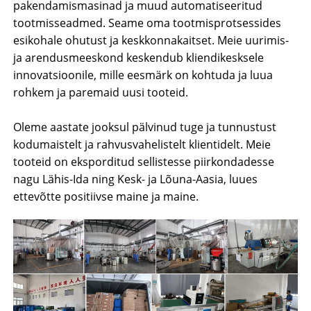
pakendamismasinad ja muud automatiseeritud
tootmisseadmed. Seame oma tootmisprotsessides
esikohale ohutust ja keskkonnakaitset. Meie uurimis-
ja arendusmeeskond keskendub kliendikesksele
innovatsioonile, mille eesmärk on kohtuda ja luua
rohkem ja paremaid uusi tooteid.
Oleme aastate jooksul pälvinud tuge ja tunnustust
kodumaistelt ja rahvusvahelistelt klientidelt. Meie
tooteid on eksporditud sellistesse piirkondadesse
nagu Lähis-Ida ning Kesk- ja Lõuna-Aasia, luues
ettevõtte positiivse maine ja maine.