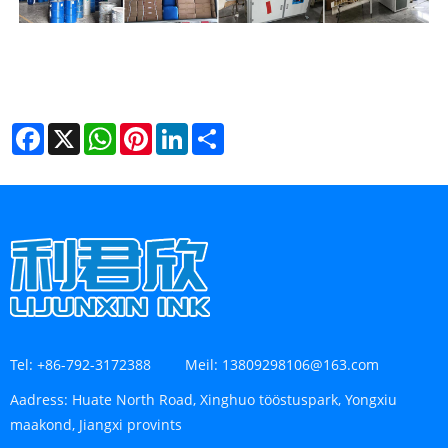
Facebook
X
WhatsApp
Pinterest
LinkedIn
Share
Tel:
+86-792-3172388
Meil:
13809298106@163.com
Aadress:
Huate North Road, Xinghuo tööstuspark, Yongxiu
maakond, Jiangxi provints