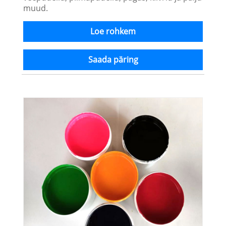
muud.
Loe rohkem
Saada päring