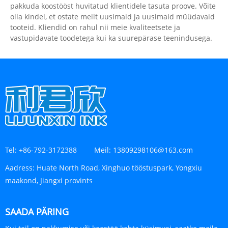
pakkuda koostööst huvitatud klientidele tasuta proove. Võite
olla kindel, et ostate meilt uusimaid ja uusimaid müüdavaid
tooteid. Kliendid on rahul nii meie kvaliteetsete ja
vastupidavate toodetega kui ka suurepärase teenindusega.
Tel:
+86-792-3172388
Meil:
13809298106@163.com
Aadress:
Huate North Road, Xinghuo tööstuspark, Yongxiu
maakond, Jiangxi provints
SAADA PÄRING