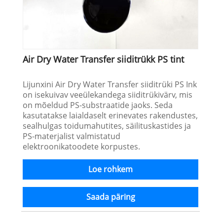
Air Dry Water Transfer siiditrükk PS tint
Lijunxini Air Dry Water Transfer siiditrüki PS Ink
on isekuivav veeülekandega siiditrükivärv, mis
on mõeldud PS-substraatide jaoks. Seda
kasutatakse laialdaselt erinevates rakendustes,
sealhulgas toidumahutites, säilituskastides ja
PS-materjalist valmistatud
elektroonikatoodete korpustes.
Loe rohkem
Saada päring