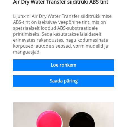
Air Dry Water Transfer siiditrüki ABS tint
Lijunxini Air Dry Water Transfer siiditrükkimise
ABS-tint on isekuivav veepõhine tint, mis on
spetsiaalselt loodud ABS-substraatidele
printimiseks. Seda kasutatakse laialdaselt
erinevates rakendustes, nagu kodumasinate
korpused, autode siseosad, vormimudelid ja
mänguasjad.
Loe rohkem
Saada päring