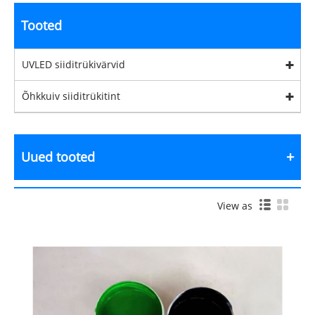
Tooted
UVLED siiditrükivärvid
Õhkkuiv siiditrükitint
Uued tooted
View as