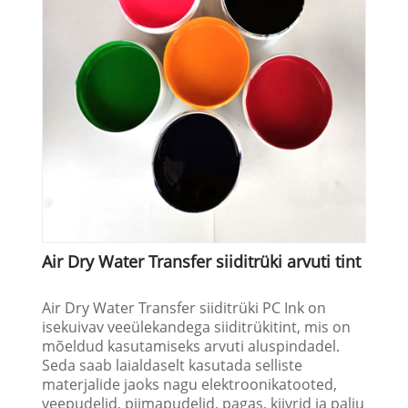
Air Dry Water Transfer siiditrüki arvuti tint
Air Dry Water Transfer siiditrüki PC Ink on
isekuivav veeülekandega siiditrükitint, mis on
mõeldud kasutamiseks arvuti aluspindadel.
Seda saab laialdaselt kasutada selliste
materjalide jaoks nagu elektroonikatooted,
veepudelid, piimapudelid, pagas, kiivrid ja palju