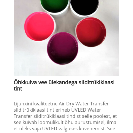
Õhkkuiva vee ülekandega siiditrükiklaasi
tint
Lijunxini kvaliteetne Air Dry Water Transfer
siiditrükiklaasi tint erineb UVLED Water
Transfer siiditrükiklaasi tindist selle poolest, et
see kuivab loomulikult õhu aurustumisel, ilma
et oleks vaja UVLED valguses kõvenemist. See