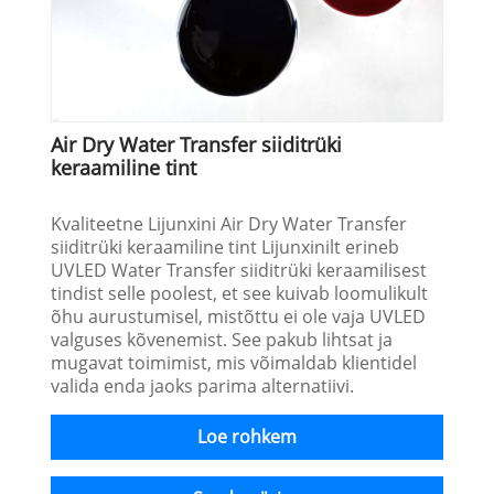
Air Dry Water Transfer siiditrüki
keraamiline tint
Kvaliteetne Lijunxini Air Dry Water Transfer
siiditrüki keraamiline tint Lijunxinilt erineb
UVLED Water Transfer siiditrüki keraamilisest
tindist selle poolest, et see kuivab loomulikult
õhu aurustumisel, mistõttu ei ole vaja UVLED
valguses kõvenemist. See pakub lihtsat ja
mugavat toimimist, mis võimaldab klientidel
valida enda jaoks parima alternatiivi.
Loe rohkem