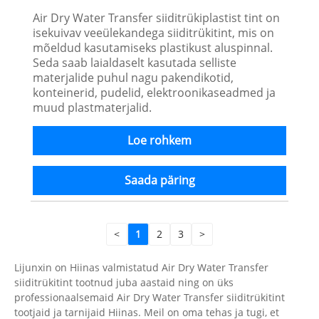
Air Dry Water Transfer siiditrükiplastist tint on
isekuivav veeülekandega siiditrükitint, mis on
mõeldud kasutamiseks plastikust aluspinnal.
Seda saab laialdaselt kasutada selliste
materjalide puhul nagu pakendikotid,
konteinerid, pudelid, elektroonikaseadmed ja
muud plastmaterjalid.
Loe rohkem
Saada päring
<
1
2
3
>
Lijunxin on Hiinas valmistatud Air Dry Water Transfer
siiditrükitint tootnud juba aastaid ning on üks
professionaalsemaid Air Dry Water Transfer siiditrükitint
tootjaid ja tarnijaid Hiinas. Meil on oma tehas ja tugi, et