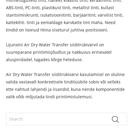
mitmesuguseid tinti, näiteks klaasist tinti, keraamilist tinti,
ABS-tinti, PC-tinti, plastikust tinti, metallist tinti, kullast
stantsimiskrunti, isolatsioonitinti, barjääritint, värvilist tinti,
kattekihti. tinti ja eemaldage karvkatte tint maha. Need
tindid on loonud Hiina siseturul juhtiva positsiooni.
Lijunxini Air Dry Water Transfer siiditrükivärvil on
suurepärane printimisjõudlus ja nakkuvus erinevatel
aluspindadel, tagades kõrge heleduse.
Air Dry Water Transfer siiditrükivärvi kasutamisel on oluline
valida vastavalt konkreetsele tinditüübile sobiv või selleks
ette nähtud lahjendi ja lisandid, kuna nende komponentide
valik võib mõjutada tindi printimistulemusi.