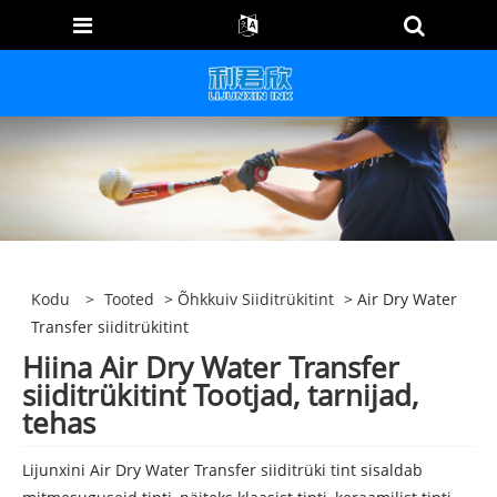
Kodu
>
Tooted
>
Õhkkuiv Siiditrükitint
> Air Dry Water
Transfer siiditrükitint
Hiina Air Dry Water Transfer
siiditrükitint Tootjad, tarnijad,
tehas
Lijunxini Air Dry Water Transfer siiditrüki tint sisaldab