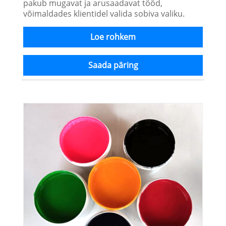
pakub mugavat ja arusaadavat tööd,
võimaldades klientidel valida sobiva valiku.
Loe rohkem
Saada päring