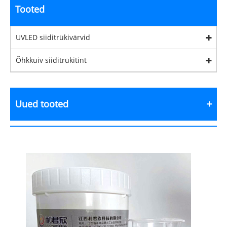
Tooted
UVLED siiditrükivärvid
Õhkkuiv siiditrükitint
Uued tooted