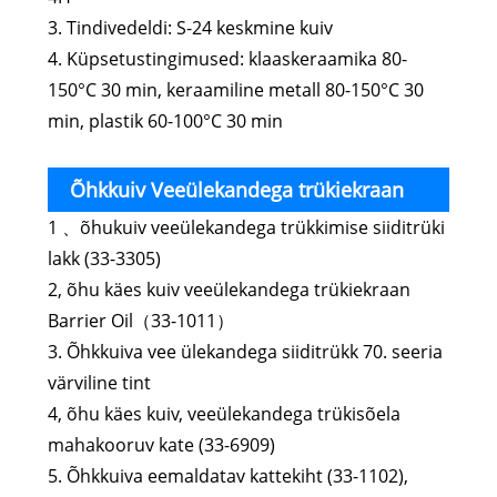
3. Tindivedeldi: S-24 keskmine kuiv
4. Küpsetustingimused: klaaskeraamika 80-
150°C 30 min, keraamiline metall 80-150°C 30
min, plastik 60-100°C 30 min
Õhkkuiv Veeülekandega trükiekraan
1 、õhukuiv veeülekandega trükkimise siiditrüki
Värvi reguleerivat lakki toetav tint
lakk (33-3305)
2, õhu käes kuiv veeülekandega trükiekraan
Barrier Oil（33-1011）
3. Õhkkuiva vee ülekandega siiditrükk 70. seeria
värviline tint
4, õhu käes kuiv, veeülekandega trükisõela
mahakooruv kate (33-6909)
5. Õhkkuiva eemaldatav kattekiht (33-1102),