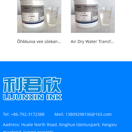
Õhkkuiva vee ülekande siiditrükitõkketint kuumstantsimiseks
Air Dry Water Transfer Screen Barrier lakk
Tel:
+86-792-3172388
Meil:
13809298106@163.com
Aadress:
Huate North Road, Xinghuo tööstuspark, Yongxiu
maakond, Jiangxi provints