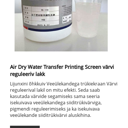
Air Dry Water Transfer Printing Screen värvi
reguleeriv lakk
Lijunxini õhkkuiv Veeülekandega trükiekraan Värvi
reguleerival lakil on mitu efekti. Seda saab
kasutada värvide segamiseks sama seeria
isekuivava veeülekandega siiditrükivärviga,
pigmendi reguleerimiseks ja ka isekuivava
veeülekande siiditrükivärvi aluskihina.