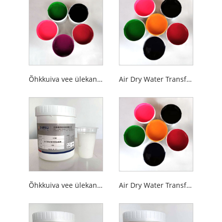
Õhkkuiva vee ülekandega siiditrükiklaasi tint
Air Dry Water Transfer siiditrüki keraamiline tint
Õhkkuiva vee ülekandega siiditrükk kullast stantsimiskrunt
Air Dry Water Transfer siiditrükk 29. seeria värviline tint