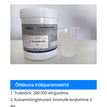
trükiekraan Värvi reguleeriv lakk
Õhkkuiva trükiparameetrid
1. Trükivõrk: 200-350 võrgusilma
Veeülekandega trükisõel Värvi reguleeriv
2. Kuivamistingimused: loomulik lendumine 2-
lakk
4H