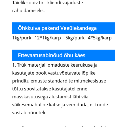
Täielik sobiv tint kliendi vajaduste
rahuldamiseks.
Õhkkuiva pakend Veeülekandega
1kg/purk 12*1kg/karp 5kg/purk 4*5kg/karp
trükiekraan Värvi reguleeriv lakk
Ettevaatusabinõud õhu käes
1. Trükimaterjali omaduste keerukuse ja
kuivatamiseks Veeülekandega trükiekraan
kasutajate poolt vastuvõetavate lõplike
Värvi reguleeriv lakk
prinditulemuste standardite mitmekesisuse
tõttu soovitatakse kasutajatel enne
masskasutusega alustamist läbi viia
väikesemahuline katse ja veenduda, et toode
vastab nõuetele.