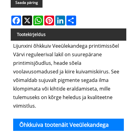
Saada päring
Facebook
X
WhatsApp
Pinterest
LinkedIn
Share
Tootekirjeldus
Lijunxini õhkkuiv Veeülekandega printimissõel
Värvi reguleerival lakil on suurepärane
printimisjõudlus, heade sõela
voolavusomadused ja kiire kuivamiskiirus. See
võimaldab sujuvalt pigmente segada ilma
klompimata või kihtide eraldamiseta, mille
tulemuseks on kõrge heledus ja kvaliteetne
viimistlus.
Õhkkuiva tootenäit Veeülekandega