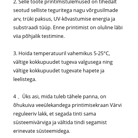
2. Selle toote printimistulemused on tihedalt
seotud selliste teguritega nagu võrgusilmade
arv, trüki paksus, UV-kõvastumise energia ja
substraadi tüüp. Enne printimist on oluline läbi
viia põhjalik testimine.
3. Hoida temperatuuril vahemikus 5-25°C,
vältige kokkupuudet tugeva valgusega ning
vältige kokkupuudet tugevate hapete ja
leelistega.
4 、Üks asi, mida tuleb tähele panna, on
õhukuiva veeülekandega printimisekraan Värvi
reguleeriv lakk, et segada tinti sama
süsteemivärviga ja vältida tindi segamist
erinevate süsteemidega.