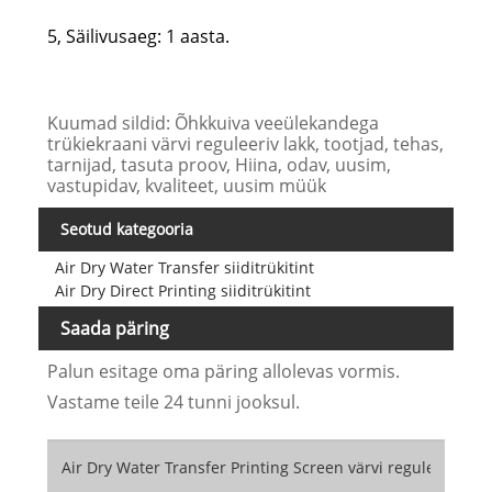
5, Säilivusaeg: 1 aasta.
Kuumad sildid: Õhkkuiva veeülekandega
trükiekraani värvi reguleeriv lakk, tootjad, tehas,
tarnijad, tasuta proov, Hiina, odav, uusim,
vastupidav, kvaliteet, uusim müük
Seotud kategooria
Air Dry Water Transfer siiditrükitint
Air Dry Direct Printing siiditrükitint
Saada päring
Palun esitage oma päring allolevas vormis.
Vastame teile 24 tunni jooksul.